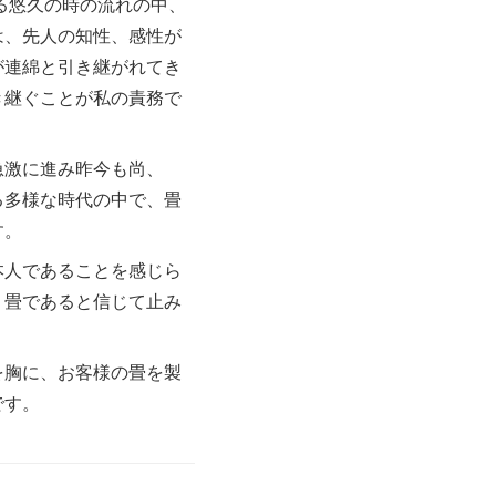
える悠久の時の流れの中、
は、先人の知性、感性が
が連綿と引き継がれてき
き継ぐことが私の責務で
急激に進み昨今も尚、
る多様な時代の中で、畳
す。
本人であることを感じら
り畳であると信じて止み
を胸に、お客様の畳を製
です。