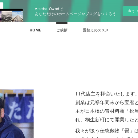
Ameba Owndで
今す
あなただけのホームページやブログをつくろう
HOME
ご挨拶
畳替えのススメ
11代店主を拝命いたします
創業は元禄年間末から宝暦
主が日本橋の畳材料商「松
れ、桐生新町にて開業した
我々が扱う伝統敷物「畳」