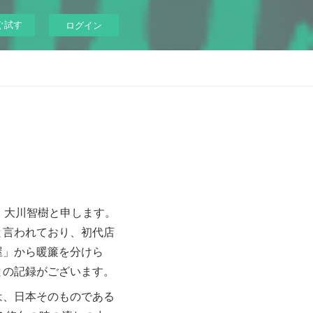
ぐ試す
ログイン
、大川智樹と申します。
と言われており、初代店
屋」から暖簾を分けら
との記録がございます。
は、日本そのものである