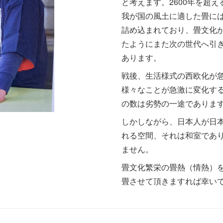
と考えます。2600年を超
我が国の風土に適した畳に
詰め込まれており、畳文化
たようにまた次の世代へ引
あります。
戦後、生活様式の西欧化が
様々なことが急激に変化す
の数は劣勢の一途でありま
しかしながら、日本人が日
れる空間、それは和室であ
ません。
畳文化繁栄の畳熱（情熱）
畳させて頂きますれば幸い